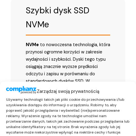
Szybki dysk SSD
NVMe
NVMe
to nowoczesna technologia, która
przynosi ogromne korzyści w zakresie
wydajności i szybkości. Dyski tego typu
osiągają znacznie wyższe prędkości
odczytu i zapisu w porównaniu do
standardowych dysków SSD. W
zależności od wersji PCIe, dyski te mogą
Zarządzaj swoją prywatnością
osiągać 3500 MB/s (PCIe 3.0) czy nawet
Używamy technologii takich jak pliki cookie do przechowywania i/lub
ok. 7800 MB/s. W rezultacie, czas
uzyskiwania dostępu do informacji o urządzeniu. Robimy to, aby
uruchamiania systemu operacyjnego,
poprawić jakość przeglądania i wyświetlać (nie)spersonalizowane
reklamy. Wyrażenie zgody na te technologie umożliwi nam
ładowania aplikacji i gier zostaje znacznie
przetwarzanie danych, takich jak zachowanie podczas przeglądania lub
skrócony, co pozwala na
unikalne identyfikatory na tej stronie. Brak wyrażenia zgody lub jej
natychmiastowy dostęp do danych i
wycofanie może niekorzystnie wpłynąć na niektóre cechy i funkcje.