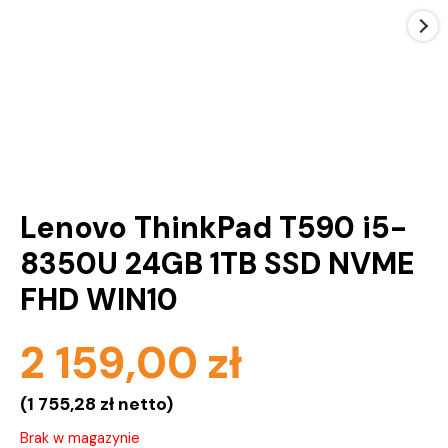
Lenovo ThinkPad T590 i5-
8350U 24GB 1TB SSD NVME
FHD WIN10
2 159,00
zł
(
1 755,28
zł
netto)
Brak w magazynie