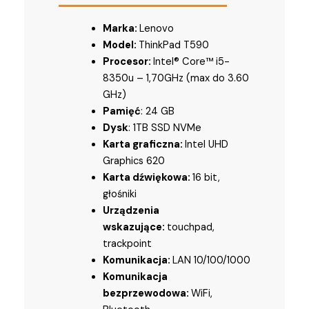
Marka:
Lenovo
Model:
ThinkPad T590
Procesor:
Intel® Core™ i5-
8350u – 1,70GHz (max do 3.60
GHz)
Pamięć
: 24 GB
Dysk
: 1TB SSD NVMe
Karta graficzna:
Intel UHD
Graphics 620
Karta dźwiękowa:
16 bit,
głośniki
Urządzenia
wskazujące:
touchpad,
trackpoint
Komunikacja:
LAN 10/100/1000
Komunikacja
bezprzewodowa:
WiFi,