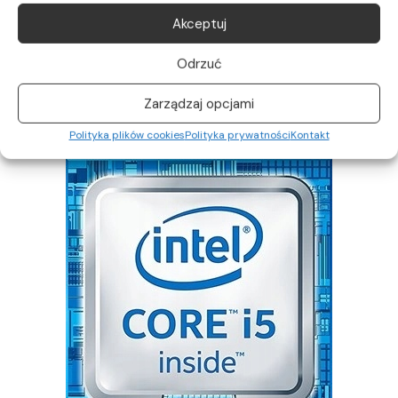
wyjątkowo responsywną pracę. Dyski
Akceptuj
NVMe to wybór który z zadowoli nawet
najbardziej wymagających użytkowników
Odrzuć
Zarządzaj opcjami
Polityka plików cookies
Polityka prywatności
Kontakt