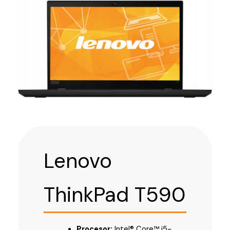
Lenovo
ThinkPad T590
Procesor:
Intel® Core™ i5-