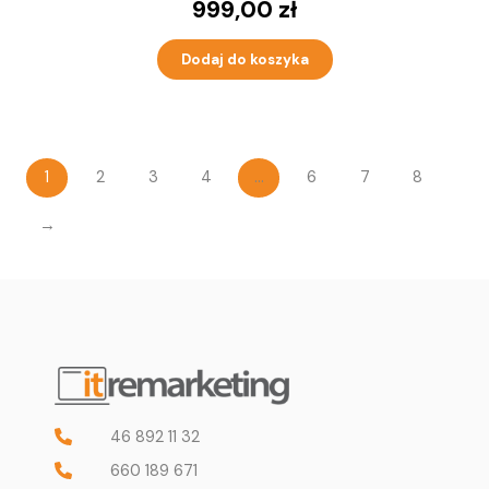
999,00
zł
Dodaj do koszyka
1
2
3
4
…
6
7
8
→
46 892 11 32
660 189 671