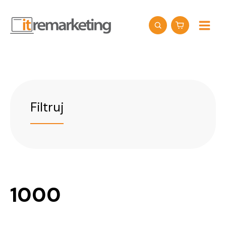
Przejdź
do
treści
Filtruj
1000