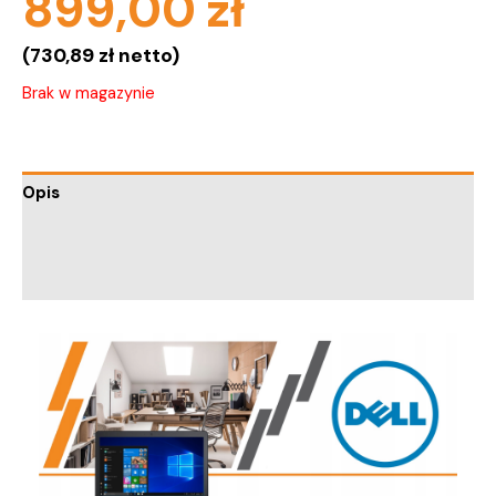
899,00
zł
(
730,89
zł
netto)
Brak w magazynie
Opis
Informacje dodatkowe
Trusted Shops Reviews