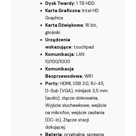
Dysk Twardy:
1 TB HDD
Karta Graficzna:
Intel HD
Graphics
Karta Dźwiękowa:
16 bit,
głośniki
Urządzenia
wskazujące:
touchpad
Komunikacja:
LAN
10/100/1000
Komunikacja
Bezprzewodowa:
WiFi
Porty:
HDMI, USB 3.0, RJ-45,
D-Sub (VGA), minijack 3,5 mm
(audio), złącze dokowania,
Wyjście słuchawkowe, wejście
na mikrofon, wejście zasilania
(DC-in), Złącze stacji
dokującej;
Bateria:
oryginalna, sprawna