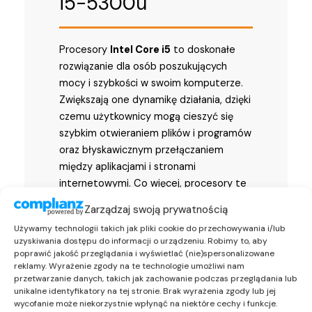
i5-5300u
Procesory
Intel Core i5
to doskonałe
rozwiązanie dla osób poszukujących
mocy i szybkości w swoim komputerze.
Zwiększają one dynamikę działania, dzięki
czemu użytkownicy mogą cieszyć się
szybkim otwieraniem plików i programów
oraz błyskawicznym przełączaniem
między aplikacjami i stronami
internetowymi. Co więcej, procesory te
oferują wyjątkowe możliwości obsługi
Zarządzaj swoją prywatnością
rozrywki, a także płynne odtwarzanie
Używamy technologii takich jak pliki cookie do przechowywania i/lub
filmów w wysokiej rozdzielczości.
uzyskiwania dostępu do informacji o urządzeniu. Robimy to, aby
poprawić jakość przeglądania i wyświetlać (nie)spersonalizowane
reklamy. Wyrażenie zgody na te technologie umożliwi nam
przetwarzanie danych, takich jak zachowanie podczas przeglądania lub
unikalne identyfikatory na tej stronie. Brak wyrażenia zgody lub jej
wycofanie może niekorzystnie wpłynąć na niektóre cechy i funkcje.