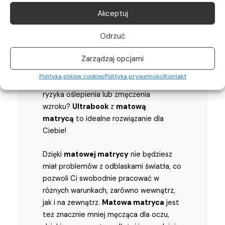
Akceptuj
Matowa matryca
Odrzuć
Zarządzaj opcjami
Chcesz wygodnie pracować przy
Polityka plików cookies
Polityka prywatności
Kontakt
laptopie w każdych warunkach, bez
ryzyka oślepienia lub zmęczenia
wzroku?
Ultrabook
z
matową
matrycą
to idealne rozwiązanie dla
Ciebie!
Dzięki
matowej matrycy
nie będziesz
miał problemów z odblaskami światła, co
pozwoli Ci swobodnie pracować w
różnych warunkach, zarówno wewnątrz,
jak i na zewnątrz.
Matowa matryca
jest
też znacznie mniej męcząca dla oczu,