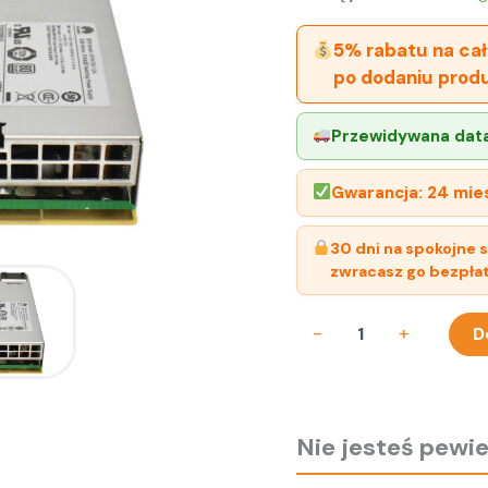
5% rabatu na cał
po dodaniu prod
Przewidywana data
Gwarancja: 24 mie
30 dni na spokojne 
zwracasz go bezpłat
ilość
-
+
D
Zasilacz
Huawei
750W
EPW750-
12A
Nie jesteś pew
dla
RH2288H