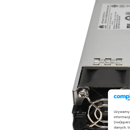
Używamy t
informacj
(nie)sper
danych, t