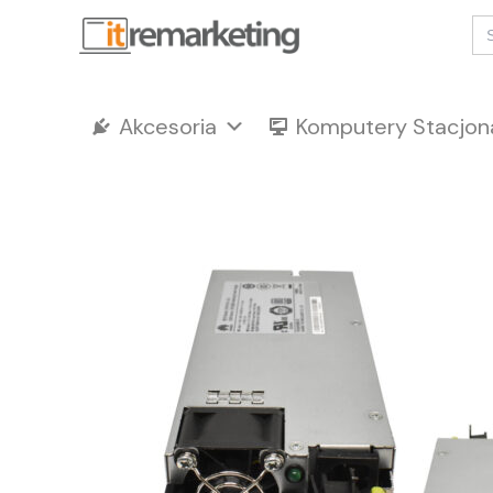
Przejdź
Se
for
do
treści
Akcesoria
Komputery Stacjon