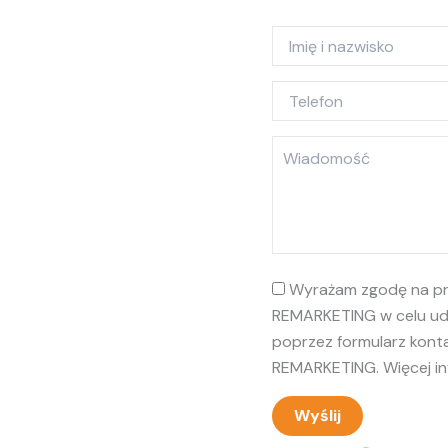
V3
EN3MCACC
Wyrażam zgodę na pr
REMARKETING w celu udz
poprzez formularz kont
REMARKETING. Więcej inf
Wyślij