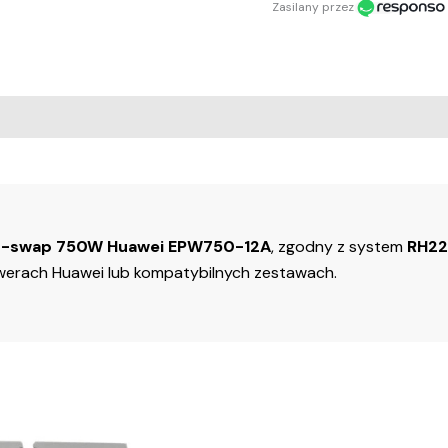
Zasilany przez
 Reviews
ot-swap
750W Huawei EPW750-12A
, zgodny z system
RH22
werach Huawei lub kompatybilnych zestawach.