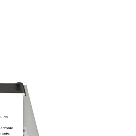
pu do
warzanie
ronie.