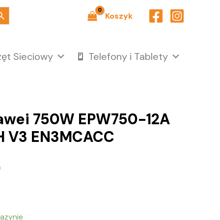
ch Button
Koszyk
zęt Sieciowy
Telefony i Tablety
uawei 750W EPW750-12A
8H V3 EN3MCACC
ł
azynie