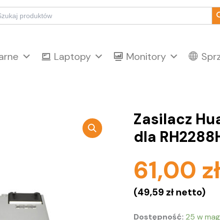
Sear
arch
:
arne
Laptopy
Monitory
Spr
Zasilacz H
dla RH228
61,00
z
(
49,59
zł
netto)
Dostępność:
25 w mag