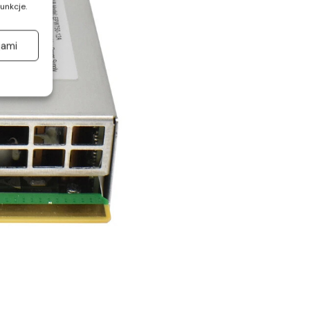
unkcje.
jami