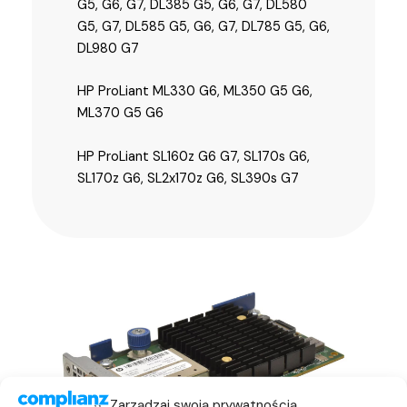
G5, G6, G7, DL385 G5, G6, G7, DL580
G5, G7, DL585 G5, G6, G7, DL785 G5, G6,
DL980 G7
HP ProLiant ML330 G6, ML350 G5 G6,
ML370 G5 G6
HP ProLiant SL160z G6 G7, SL170s G6,
SL170z G6, SL2x170z G6, SL390s G7
Zarządzaj swoją prywatnością