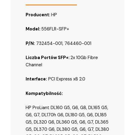
Producent:
HP
Model:
556FLR-SFP+
P/N:
732454-001, 764460-001
Liczba Portów SFP+:
2x 10Gb Fibre
Channel
Interface:
PCI Express x8 2.0
Kompatybilność:
HP ProLiant DL160 G5, G6, G8, DL165 G5,
G6, G7, DL170h G6, DL180 G5, G6, DL185
G5, DL320 G6, DL360 G5, G6, G7, DL365
G5, DL370 G6, DL380 G5, G6, G7, DL380