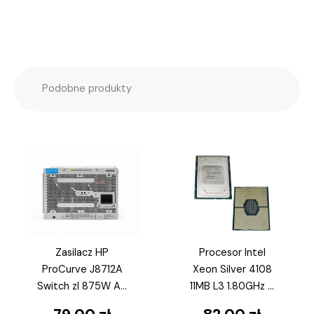
Podobne produkty
Zasilacz HP
Procesor Intel
ProCurve J8712A
Xeon Silver 4108
Switch zl 875W AC
11MB L3 1.80GHz 8
do 5400zl 8200zl
Rdzeni