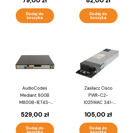
79,00
zł
82,00
zł
FCLGA3647
SR3GJ
Dodaj do
Dodaj do
koszyka
koszyka
AudioCodes
Zasilacz Cisco
Mediant 800B
PWR-C2-
M800B-1ET4S-
1025WAC 341-
SBA VoIP Gateway
0533-02 1025W
529,00
zł
105,00
zł
E1/T1 4xFXS
Catalyst
3650/3850/2960-
Dodaj do
Dodaj do
XR
koszyka
koszyka