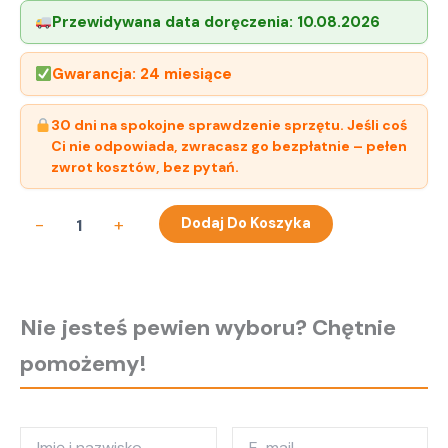
Przewidywana data doręczenia:
10.08.2026
Gwarancja: 24 miesiące
30 dni na spokojne sprawdzenie sprzętu. Jeśli coś
Ci nie odpowiada, zwracasz go bezpłatnie – pełen
zwrot kosztów, bez pytań.
ilość
-
+
Dodaj Do Koszyka
Kabel
Sygnałowy
Huawei
04051931
Do
Nie jesteś pewien wyboru? Chętnie
Atlas
800
pomożemy!
(3010)