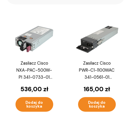
Zasilacz Cisco
Zasilacz Cisco
NXA-PAC-500W-
PWR-C1-1100WAC
PI 341-0733-01
341-0561-01
500W Do Nexus
1100W Do Catalyst
536,00
zł
165,00
zł
3000 / 9000
3850 / 9300
Dodaj do
Dodaj do
koszyka
koszyka