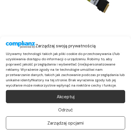
Zarządzaj swoją prywatnością
Używamy technologii takich jak pliki cookie do przechowywania i/lub
uzyskiwania dostępu do informacji o urządzeniu. Robimy to, aby
poprawić jakość przeglądania i wyświetlać (nie)spersonalizowane
reklamy. Wyrażenie zgody na te technologie umożliwi nam
Specyfikacja:
przetwarzanie danych, takich jak zachowanie podczas przeglądania lub
unikalne identyfikatory na tej stronie. Brak wyrażenia zgody lub jej
wycofanie może niekorzystnie wpłynąć na niektóre cechy i funkcje.
Producent:
Huawei
Akceptuj
PN:
04051931
Odrzuć
Kompatybilność:
Atlas 800 (3010)
Zarządzaj opcjami