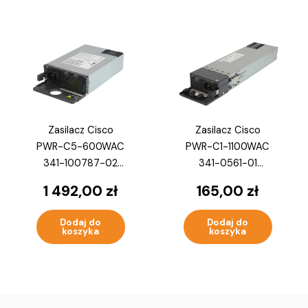
Zasilacz Cisco
Zasilacz Cisco
PWR-C5-600WAC
PWR-C1-1100WAC
341-100787-02
341-0561-01
600W Do Catalyst
1100W Do Catalyst
1 492,00
zł
165,00
zł
9200 / 9200L
3850 / 9300
Dodaj do
Dodaj do
koszyka
koszyka