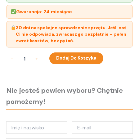
Gwarancja: 24 miesiące
30 dni na spokojne sprawdzenie sprzętu. Jeśli coś
Ci nie odpowiada, zwracasz go bezpłatnie – pełen
zwrot kosztów, bez pytań.
ilość
-
+
Dodaj Do Koszyka
Kabel
SAS
Hitachi
0,5
Metra
Nie jesteś pewien wyboru? Chętnie
5521803-
224
pomożemy!