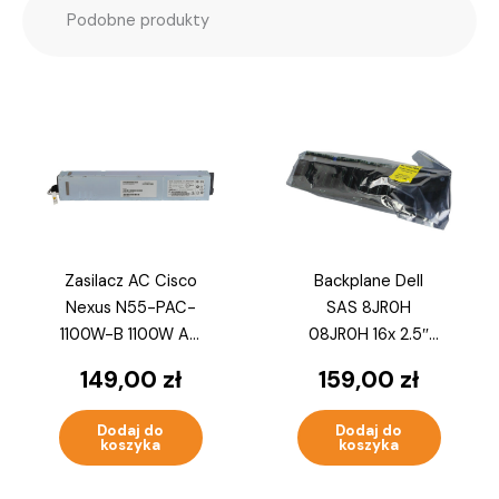
Podobne produkty
Zasilacz AC Cisco
Backplane Dell
Nexus N55-PAC-
SAS 8JR0H
1100W-B 1100W AC
08JR0H 16x 2.5″
341-0461-02
do PowerEdge
149,00
zł
159,00
zł
R720 R820 Nowy
Dodaj do
Dodaj do
koszyka
koszyka