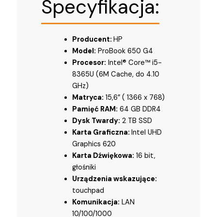
Specyfikacja:
Producent:
HP
Model:
ProBook 650 G4
Procesor:
Intel® Core™ i5-
8365U (6M Cache, do 4.10
GHz)
Matryca:
15,6” ( 1366 x 768)
Pamięć RAM:
64 GB DDR4
Dysk Twardy:
2 TB SSD
Karta Graficzna:
Intel UHD
Graphics 620
Karta Dźwiękowa:
16 bit,
głośniki
Urządzenia wskazujące:
touchpad
Komunikacja:
LAN
10/100/1000