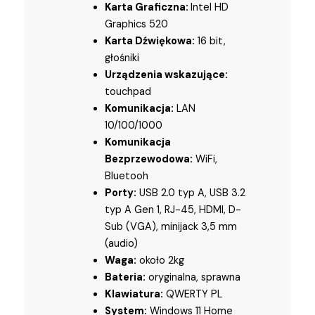
Karta Graficzna:
Intel HD
Graphics 520
Karta Dźwiękowa:
16 bit,
głośniki
Urządzenia wskazujące:
touchpad
Komunikacja:
LAN
10/100/1000
Komunikacja
Bezprzewodowa:
WiFi,
Bluetooh
Porty:
USB 2.0 typ A, USB 3.2
typ A Gen 1, RJ-45, HDMI, D-
Sub (VGA), minijack 3,5 mm
(audio)
Waga:
około 2kg
Bateria:
oryginalna, sprawna
Klawiatura:
QWERTY PL
System:
Windows 11 Home