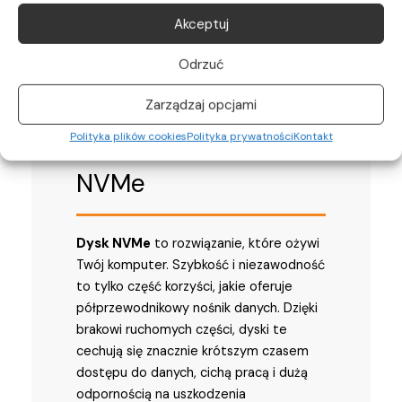
Akceptuj
Odrzuć
Zarządzaj opcjami
Szybki dysk SSD
Polityka plików cookies
Polityka prywatności
Kontakt
NVMe
Dysk NVMe
to rozwiązanie, które ożywi
Twój komputer. Szybkość i niezawodność
to tylko część korzyści, jakie oferuje
półprzewodnikowy nośnik danych. Dzięki
brakowi ruchomych części, dyski te
cechują się znacznie krótszym czasem
dostępu do danych, cichą pracą i dużą
odpornością na uszkodzenia