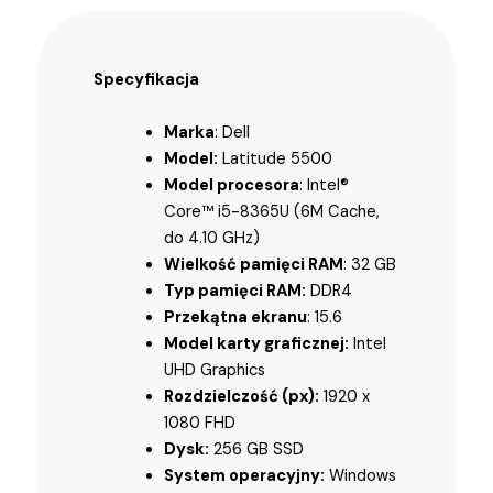
Specyfikacja
Marka
: Dell
Model:
Latitude 5500
Model procesora
: Intel®
Core™ i5-8365U (6M Cache,
do 4.10 GHz)
Wielkość pamięci RAM
: 32 GB
Typ pamięci RAM:
DDR4
Przekątna ekranu
: 15.6
Model karty graficznej:
Intel
UHD Graphics
Rozdzielczość (px):
1920 x
1080 FHD
Dysk:
256 GB SSD
System operacyjny:
Windows