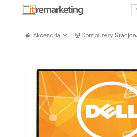
Przejdź
Se
for
do
treści
Akcesoria
Komputery Stacjon