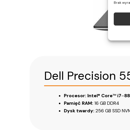
Brak wyra
Dell Precision 
Procesor:
Intel
®
Core
™
i7
–
8
Pamięć RAM:
16 GB DDR4
Dysk twardy:
256 GB SSD NV