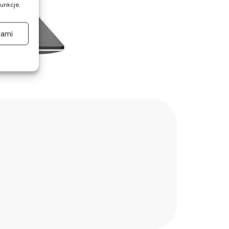
unkcje.
jami