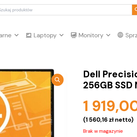
Sear
arch
:
arne
Laptopy
Monitory
Spr
Dell Precis
256GB SSD 
1 919,0
(
1 560,16
zł
netto)
Brak w magazynie