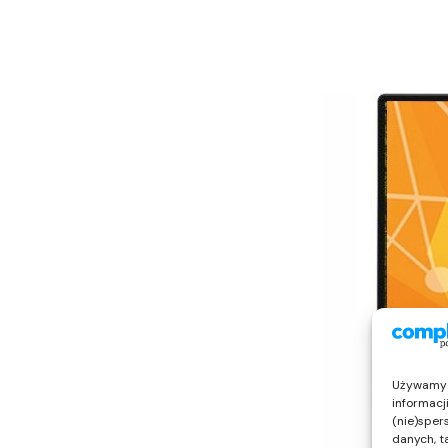
Używamy t
informacj
(nie)sper
danych, t