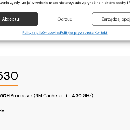
żenia zgody lub jej wycofanie może niekorzystnie wpłynąć na niektóre cechy i f
Akceptuj
Odrzuć
Zarządzaj opc
Polityka plików cookies
Polityka prywatności
Kontakt
5530
850H
Processor (9M Cache, up to 4.30 GHz)
Me