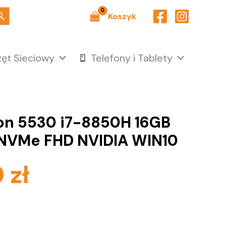
ch Button
Koszyk
zęt Sieciowy
Telefony i Tablety
ion 5530 i7-8850H 16GB
NVMe FHD NVIDIA WIN10
0
zł