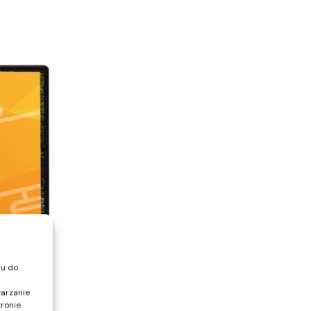
pu do
warzanie
ronie.