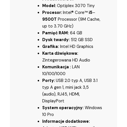
Model:
Optiplex 3070 Tiny
Procesor:
Intel® Core™
i5
–
9500T
Processor (9M Cache,
up to 3.70 GHz)
Pamięć RAM:
64 GB
Dysk twardy:
512 GB SSD
Grafika:
Intel HD Graphics
Karta dźwiękowa:
Zintegerowana HD Audio
Komunikacja :
LAN
10/100/1000
Porty:
USB 2.0 typ A, USB 3.1
typ A gen 1, mini jack 3,5
(audio), RJ45, HDMI,
DisplayPort
System operacyjny:
Windows
10 Pro
Informacje dodatkowe: