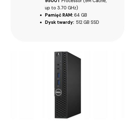
9500T
Processor (9M Cache,
up to 3.70 GHz)
Pamięć RAM:
64 GB
Dysk twardy:
512 GB SSD