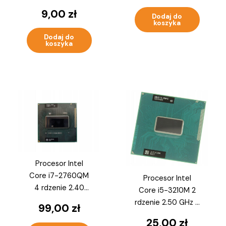
MB FCPGA988
9,00
zł
Dodaj do
SR04J
koszyka
Dodaj do
koszyka
Procesor Intel
Core i7-2760QM
Procesor Intel
4 rdzenie 2.40
Core i5-3210M 2
GHz 6 MB
rdzenie 2.50 GHz 3
99,00
zł
FCPGA988 SR02W
MB FCPGA988
25,00
zł