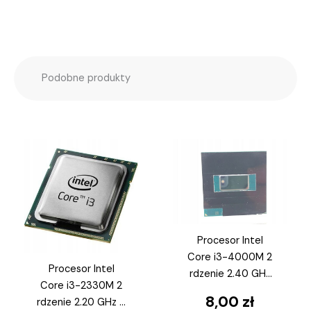
Podobne produkty
Procesor Intel
Core i3-4000M 2
Procesor Intel
rdzenie 2.40 GHz
Core i3-2330M 2
3 MB FCPGA946
8,00
zł
rdzenie 2.20 GHz 3
SR1HC