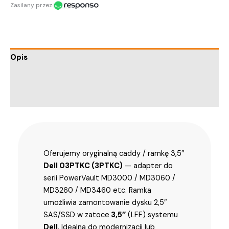
Zasilany przez
Opis
Informacje dodatkowe
Trusted Shops Reviews
Oferujemy oryginalną caddy / ramkę 3,5″
Dell 03PTKC (3PTKC)
— adapter do
serii PowerVault MD3000 / MD3060 /
MD3260 / MD3460 etc. Ramka
umożliwia zamontowanie dysku 2,5″
SAS/SSD w zatoce
3,5″
(LFF) systemu
Dell
. Idealna do modernizacji lub