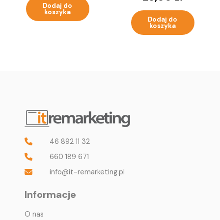
SR0MZ
Dodaj do
koszyka
Dodaj do
koszyka
46 892 11 32
660 189 671
info@it-remarketing.pl
Informacje
O nas