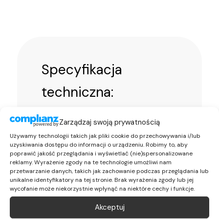
Specyfikacja
techniczna:
Zarządzaj swoją prywatnością
Producent:
Dell
Używamy technologii takich jak pliki cookie do przechowywania i/lub
Numer części / oznaczenia:
uzyskiwania dostępu do informacji o urządzeniu. Robimy to, aby
03PTKC / 3PTKC
poprawić jakość przeglądania i wyświetlać (nie)spersonalizowane
Typ:
Caddy / Lift Tray 3,5″
reklamy. Wyrażenie zgody na te technologie umożliwi nam
przetwarzanie danych, takich jak zachowanie podczas przeglądania lub
(LFF) z adapterem na 2,5″
unikalne identyfikatory na tej stronie. Brak wyrażenia zgody lub jej
Obsługiwane dyski:
2,5″ × 15
wycofanie może niekorzystnie wpłynąć na niektóre cechy i funkcje.
mm SAS / SATA / SSD w tac e
Akceptuj
3,5″
Zastosowanie /