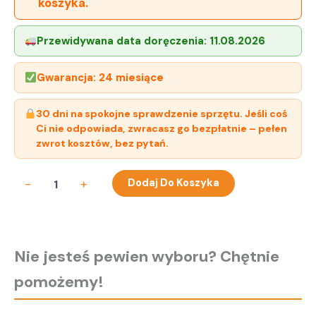
koszyka.
Przewidywana data doręczenia:
11.08.2026
Gwarancja: 24 miesiące
30 dni na spokojne sprawdzenie sprzętu. Jeśli coś
Ci nie odpowiada, zwracasz go bezpłatnie – pełen
zwrot kosztów, bez pytań.
ilość
-
+
Dodaj Do Koszyka
Ramka
HDD
3.5"
adapter
do
Nie jesteś pewien wyboru? Chętnie
2.5"
Dell
pomożemy!
03PTKC
00D0827