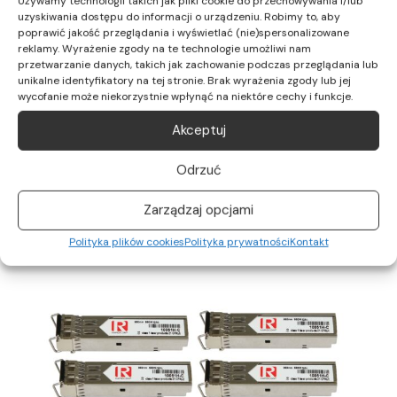
Używamy technologii takich jak pliki cookie do przechowywania i/lub
uzyskiwania dostępu do informacji o urządzeniu. Robimy to, aby
poprawić jakość przeglądania i wyświetlać (nie)spersonalizowane
reklamy. Wyrażenie zgody na te technologie umożliwi nam
przetwarzanie danych, takich jak zachowanie podczas przeglądania lub
unikalne identyfikatory na tej stronie. Brak wyrażenia zgody lub jej
wycofanie może niekorzystnie wpłynąć na niektóre cechy i funkcje.
4x Extreme Networks GBIC 10301-C 10Gbits SFP+
Akceptuj
850nm
Odrzuć
199,00
zł
Zarządzaj opcjami
Dodaj do koszyka
Polityka plików cookies
Polityka prywatności
Kontakt