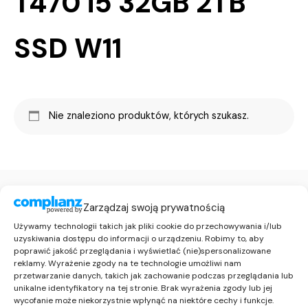
T470 i5 32GB 2TB
SSD W11
Nie znaleziono produktów, których szukasz.
Zarządzaj swoją prywatnością
Używamy technologii takich jak pliki cookie do przechowywania i/lub
uzyskiwania dostępu do informacji o urządzeniu. Robimy to, aby
poprawić jakość przeglądania i wyświetlać (nie)spersonalizowane
reklamy. Wyrażenie zgody na te technologie umożliwi nam
46 892 11 32
przetwarzanie danych, takich jak zachowanie podczas przeglądania lub
unikalne identyfikatory na tej stronie. Brak wyrażenia zgody lub jej
660 189 671
wycofanie może niekorzystnie wpłynąć na niektóre cechy i funkcje.