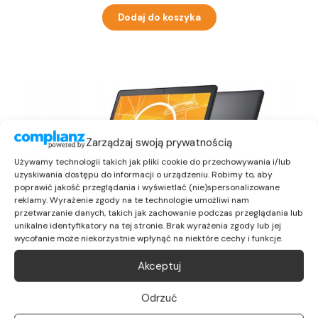
Dodaj do koszyka
Zarządzaj swoją prywatnością
Używamy technologii takich jak pliki cookie do przechowywania i/lub
uzyskiwania dostępu do informacji o urządzeniu. Robimy to, aby
poprawić jakość przeglądania i wyświetlać (nie)spersonalizowane
reklamy. Wyrażenie zgody na te technologie umożliwi nam
Ultrabook Dell Latitude 15,6″ i5 16GB 2TB SSD W10
przetwarzanie danych, takich jak zachowanie podczas przeglądania lub
unikalne identyfikatory na tej stronie. Brak wyrażenia zgody lub jej
2 359,00
zł
wycofanie może niekorzystnie wpłynąć na niektóre cechy i funkcje.
Akceptuj
Dodaj do koszyka
Odrzuć