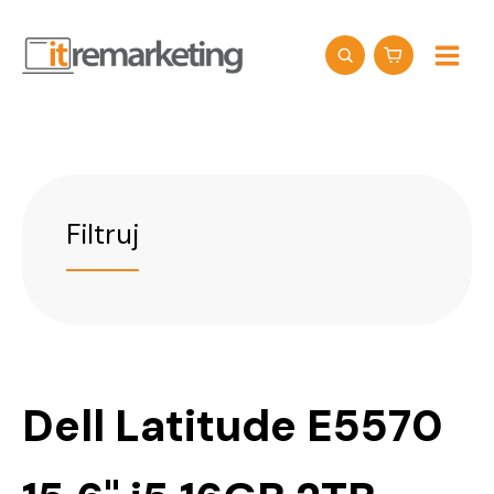
Przejdź
do
treści
Filtruj
Dell Latitude E5570