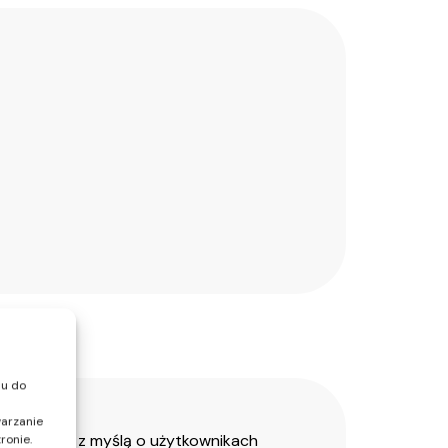
pu do
warzanie
stworzona z myślą o użytkownikach
ronie.