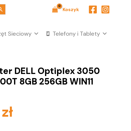
ch Button
Koszyk
zęt Sieciowy
Telefony i Tablety
ter DELL Optiplex 3050
400T 8GB 256GB WIN11
0
zł