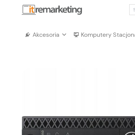
Przejdź
Se
for
do
treści
Akcesoria
Komputery Stacjon