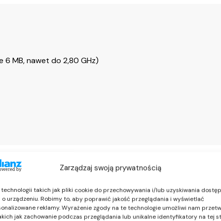
e 6 MB, nawet do 2,80 GHz)
Zarządzaj swoją prywatnością
echnologii takich jak pliki cookie do przechowywania i/lub uzyskiwania dostę
i o urządzeniu. Robimy to, aby poprawić jakość przeglądania i wyświetlać
sonalizowane reklamy. Wyrażenie zgody na te technologie umożliwi nam przet
towa, a zarazem niezwykle wydajna jednostka stacjonarna, 
akich jak zachowanie podczas przeglądania lub unikalne identyfikatory na tej st