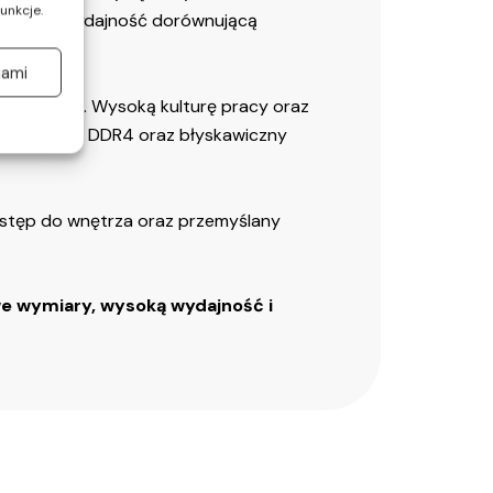
unkcje.
 oferuje wydajność dorównującą
jami
jonalnych. Wysoką kulturę pracy oraz
ybka pamięć DDR4 oraz błyskawiczny
dostęp do wnętrza oraz przemyślany
 wymiary, wysoką wydajność i