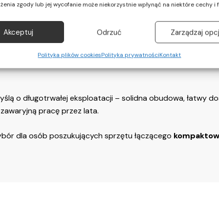
żenia zgody lub jej wycofanie może niekorzystnie wpłynąć na niektóre cechy i f
ść miejsca. Pomimo swoich niewielkich rozmiarów, komputer
Akceptuj
Odrzuć
Zarządzaj opc
sprawdza się w biurze, w domu oraz w zastosowaniach profes
Polityka plików cookies
Polityka prywatności
Kontakt
poły klasy biznesowej – energooszczędny procesor Intel, sz
yślą o długotrwałej eksploatacji – solidna obudowa, łatwy 
zawaryjną pracę przez lata.
ybór dla osób poszukujących sprzętu łączącego
kompaktowe