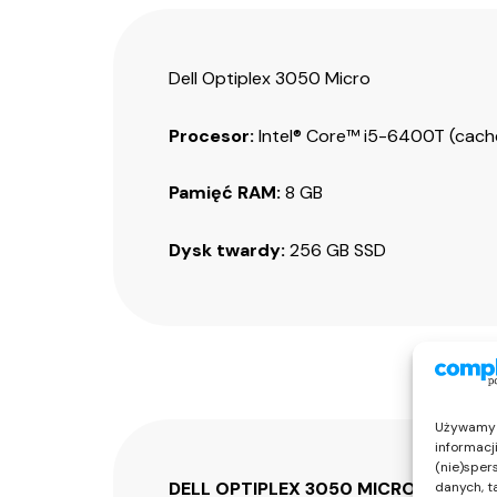
Dell Optiplex 3050 Micro
Procesor:
Intel® Core™ i5-6400T (cach
Pamięć RAM:
8 GB
Dysk twardy:
256 GB SSD
Używamy t
informacj
(nie)sper
DELL OPTIPLEX 3050 MICRO
to kompak
danych, t