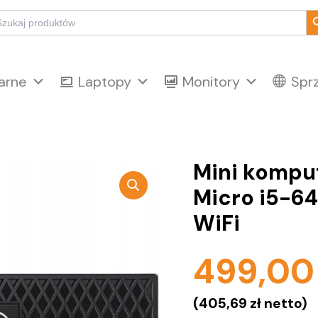
Sear
arch
:
arne
Laptopy
Monitory
Spr
Mini kompu
Micro i5-6
WiFi
499,0
(
405,69
zł
netto)