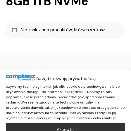
8GB 1TB NVMe
Nie znaleziono produktów, których szukasz.
Zarządzaj swoją prywatnością
Używamy technologii takich jak pliki cookie do przechowywania i/lub
uzyskiwania dostępu do informacji o urządzeniu. Robimy to, aby
46 892 11 32
poprawić jakość przeglądania i wyświetlać (nie)spersonalizowane
reklamy. Wyrażenie zgody na te technologie umożliwi nam
660 189 671
przetwarzanie danych, takich jak zachowanie podczas przeglądania lub
info@it-remarketing.pl
unikalne identyfikatory na tej stronie. Brak wyrażenia zgody lub jej
wycofanie może niekorzystnie wpłynąć na niektóre cechy i funkcje.
Informacje
Akceptuj