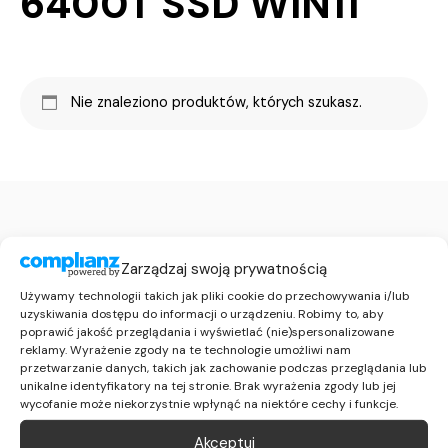
6400T SSD WIN11
Nie znaleziono produktów, których szukasz.
Zarządzaj swoją prywatnością
Używamy technologii takich jak pliki cookie do przechowywania i/lub
uzyskiwania dostępu do informacji o urządzeniu. Robimy to, aby
46 892 11 32
poprawić jakość przeglądania i wyświetlać (nie)spersonalizowane
reklamy. Wyrażenie zgody na te technologie umożliwi nam
660 189 671
przetwarzanie danych, takich jak zachowanie podczas przeglądania lub
info@it-remarketing.pl
unikalne identyfikatory na tej stronie. Brak wyrażenia zgody lub jej
wycofanie może niekorzystnie wpłynąć na niektóre cechy i funkcje.
Informacje
Akceptuj